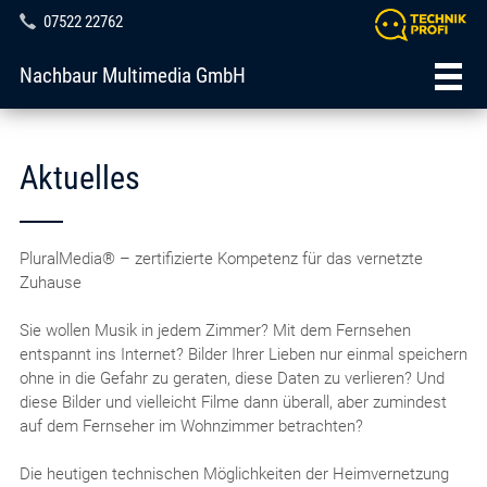
07522 22762
Nachbaur Multimedia GmbH
Aktuelles
PluralMedia® – zertifizierte Kompetenz für das vernetzte
Zuhause
Sie wollen Musik in jedem Zimmer? Mit dem Fernsehen
entspannt ins Internet? Bilder Ihrer Lieben nur einmal speichern
ohne in die Gefahr zu geraten, diese Daten zu verlieren? Und
diese Bilder und vielleicht Filme dann überall, aber zumindest
auf dem Fernseher im Wohnzimmer betrachten?
Die heutigen technischen Möglichkeiten der Heimvernetzung