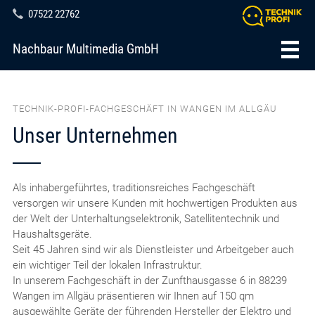
07522 22762
Nachbaur Multimedia GmbH
TECHNIK-PROFI-FACHGESCHÄFT IN WANGEN IM ALLGÄU
Unser Unternehmen
Als inhabergeführtes, traditionsreiches Fachgeschäft
versorgen wir unsere Kunden mit hochwertigen Produkten aus
der Welt der Unterhaltungselektronik, Satellitentechnik und
Haushaltsgeräte.
Seit 45 Jahren sind wir als Dienstleister und Arbeitgeber auch
ein wichtiger Teil der lokalen Infrastruktur.
In unserem Fachgeschäft in der Zunfthausgasse 6 in 88239
Wangen im Allgäu präsentieren wir Ihnen auf 150 qm
ausgewählte Geräte der führenden Hersteller der Elektro und