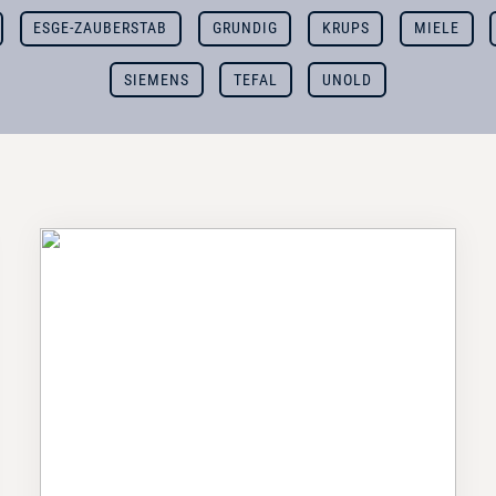
ESGE-ZAUBERSTAB
GRUNDIG
KRUPS
MIELE
SIEMENS
TEFAL
UNOLD