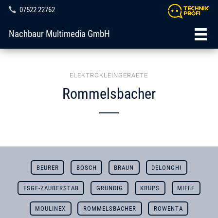
07522 22762
Nachbaur Multimedia GmbH
ELEKTROKLEINGERAETE
Rommelsbacher
BEURER
BOSCH
BRAUN
DELONGHI
ESGE-ZAUBERSTAB
GRUNDIG
KRUPS
MIELE
MOULINEX
ROMMELSBACHER
ROWENTA